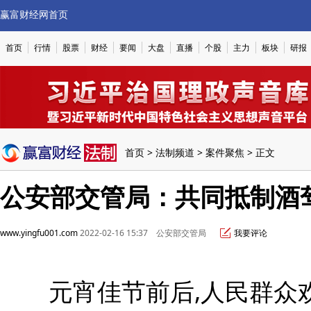
赢富财经网首页
首页
行情
股票
财经
要闻
大盘
直播
个股
主力
板块
研报
首页
>
法制频道
>
案件聚焦
> 正文
公安部交管局：共同抵制酒
www.yingfu001.com
2022-02-16 15:37 公安部交管局
我要评论
元宵佳节前后,人民群众欢