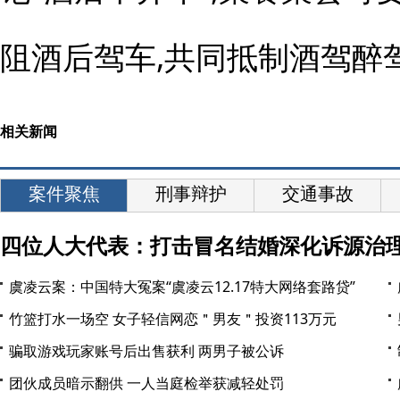
阻酒后驾车,共同抵制酒驾醉
相关新闻
案件聚焦
刑事辩护
交通事故
四位人大代表：打击冒名结婚深化诉源治
虞凌云案：中国特大冤案“虞凌云12.17特大网络套路贷”
竹篮打水一场空 女子轻信网恋＂男友＂投资113万元
骗取游戏玩家账号后出售获利 两男子被公诉
团伙成员暗示翻供 一人当庭检举获减轻处罚