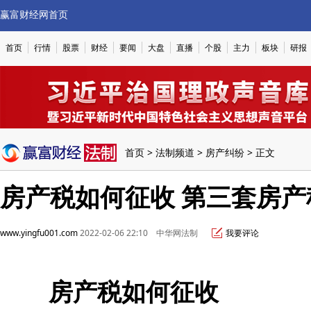
赢富财经网首页
首页
行情
股票
财经
要闻
大盘
直播
个股
主力
板块
研报
首页
>
法制频道
>
房产纠纷
> 正文
房产税如何征收 第三套房
www.yingfu001.com
2022-02-06 22:10 中华网法制
我要评论
房产税如何征收