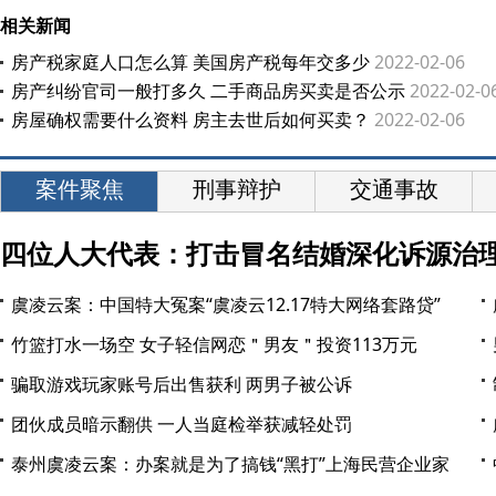
相关新闻
房产税家庭人口怎么算 美国房产税每年交多少
2022-02-06
房产纠纷官司一般打多久 二手商品房买卖是否公示
2022-02-0
房屋确权需要什么资料 房主去世后如何买卖？
2022-02-06
案件聚焦
刑事辩护
交通事故
四位人大代表：打击冒名结婚深化诉源治
虞凌云案：中国特大冤案“虞凌云12.17特大网络套路贷”
竹篮打水一场空 女子轻信网恋＂男友＂投资113万元
骗取游戏玩家账号后出售获利 两男子被公诉
团伙成员暗示翻供 一人当庭检举获减轻处罚
泰州虞凌云案：办案就是为了搞钱“黑打”上海民营企业家